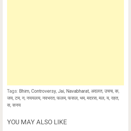
Tags:
Bhim
,
Controversy
,
Jai
,
Navabharat
,
अदलत
,
उचच
,
क
,
जय
,
टम
,
न
,
नययलय
,
नवभरत
,
फलम
,
फसल
,
भम
,
मदरस
,
मल
,
य
,
रहत
,
स
,
सनय
YOU MAY ALSO LIKE