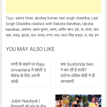
Tags:
aamir khan
,
akshay kumar
,
laal singh chaddha
,
Laal
Singh Chaddha clashes with Raksha Bandhan
,
raksha
bandhan
,
अकषय
,
अक्षय कुमार
,
आमर
,
आमिर खान
,
इस
,
क
,
कमर
,
खन
,
खस
,
चडढ
,
झटक
,
डल
,
फयद
,
लगग
,
लल
,
लाल सिंह चड्ढा
,
स
,
सह
,
हग
YOU MAY ALSO LIKE
पत्नी के कहने पर Raju
क्या Sushmita Sen
srivastava ने खोली 5
ने कर ली है शादी?
सेकंड के लिए अपनी
पार्टनर ललित मोदी ने दी
आंखें
जानकारी
Jubin Nautiyal |
गिरफ्तारी की मांग के बीच